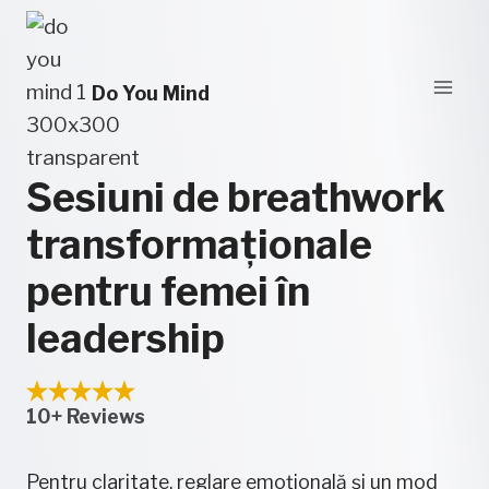
Skip
to
content
Do You Mind
Sesiuni de breathwork
transformaționale
pentru femei în
leadership
10+ Reviews
Pentru claritate, reglare emoțională și un mod