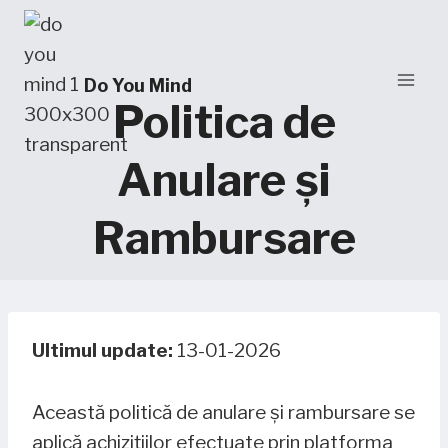
Skip
to
content
Do You Mind
Politica de
Anulare și
Rambursare
Ultimul update:
13-01-2026
Această politică de anulare și rambursare se
aplică achizițiilor efectuate prin platforma