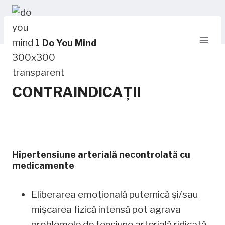
Skip
to
content
Do You Mind
CONTRAINDICAȚII
Hipertensiune arterială necontrolată cu
medicamente
Eliberarea emoțională puternică și/sau
mișcarea fizică intensă pot agrava
problemele de tensiune arterială ridicată,