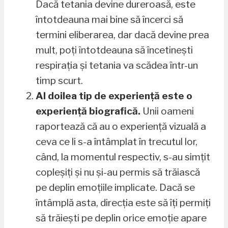
Dacă tetania devine dureroasă, este
întotdeauna mai bine să încerci să
termini eliberarea, dar dacă devine prea
mult, poți întotdeauna să încetinești
respirația și tetania va scădea într-un
timp scurt.
Al doilea tip de experiență este o
experiență biografică.
Unii oameni
raportează că au o experiență vizuală a
ceva ce li s-a întâmplat în trecutul lor,
când, la momentul respectiv, s-au simțit
copleșiți și nu și-au permis să trăiască
pe deplin emoțiile implicate. Dacă se
întâmplă asta, direcția este să îți permiți
să trăiești pe deplin orice emoție apare