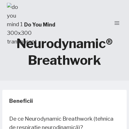
Skip
to
content
Do You Mind
Neurodynamic®
Breathwork
Beneficii
De ce Neurodynamic Breathwork (tehnica
de respirație neurodinamică)?