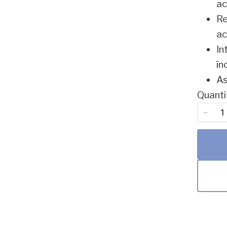
ac
Re
Your review
ac
In
în
As
Quanti
Submit Review
Thanks for your review!
We are processing it and it will appear on the store
soon.