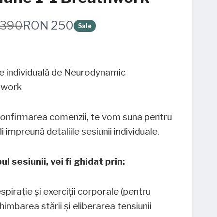
N
 390
RON 250
Sale
o
w
e individuală de Neurodynamic
hwork
onfirmarea comenzii, te vom suna pentru
li impreună detaliile sesiunii individuale.
ul sesiunii, vei fi ghidat prin:
spirație și exerciții corporale (pentru
himbarea stării și eliberarea tensiunii