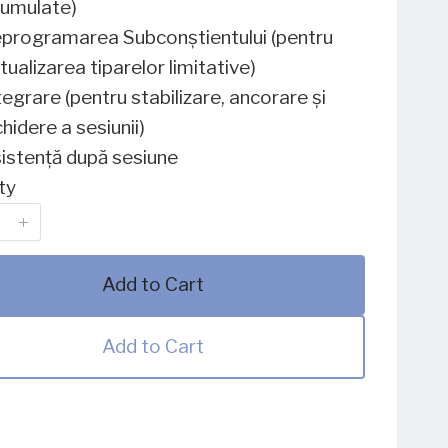
umulate)
programarea Subconștientului (pentru
tualizarea tiparelor limitative)
tegrare (pentru stabilizare, ancorare și
chidere a sesiunii)
istență după sesiune
ty
Add to Cart
Add to Cart