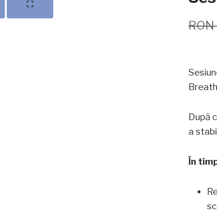
W
RON
a
s
Sesiun
Breat
Write a review
După c
a stabi
Your rating
În timp
Re
sc
Title
*