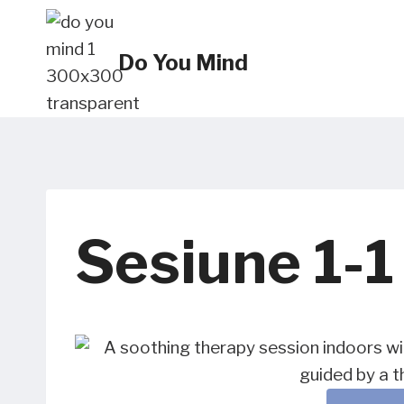
Skip
to
Do You Mind
content
Sesiune 1-